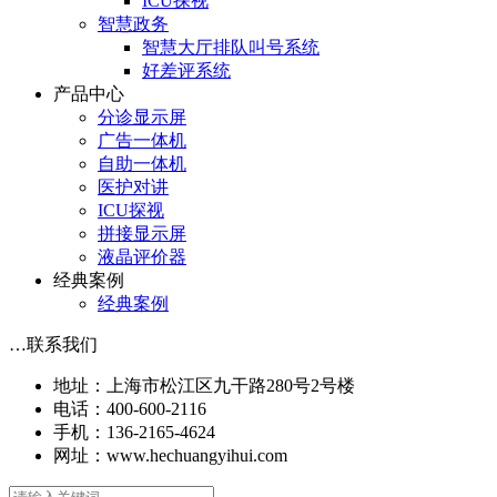
ICU探视
智慧政务
智慧大厅排队叫号系统
好差评系统
产品中心
分诊显示屏
广告一体机
自助一体机
医护对讲
ICU探视
拼接显示屏
液晶评价器
经典案例
经典案例
…
联系我们
地址：上海市松江区九干路280号2号楼
电话：400-600-2116
手机：136-2165-4624
网址：www.hechuangyihui.com