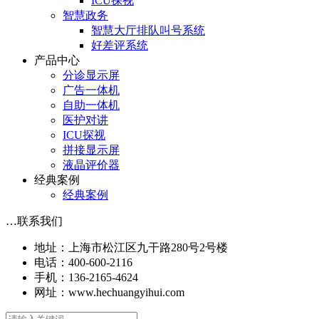
ICU探视
智慧政务
智慧大厅排队叫号系统
好差评系统
产品中心
分诊显示屏
广告一体机
自助一体机
医护对讲
ICU探视
拼接显示屏
液晶评价器
经典案例
经典案例
…
联系我们
地址：上海市松江区九干路280号2号楼
电话：400-600-2116
手机：136-2165-4624
网址：www.hechuangyihui.com